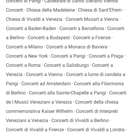
concerti di Parigi
Cattedrale di Santo Stefano Vienna
Concerti
Chiesa della Madeleine
Chiesa di Sant'Efrem
Chiesa di Vivaldi a Venezia
Concerti Mozart a Vienna
Concerti a Baden-Baden
Concerti a Barcellona
Concerti
a Berlino
Concerti a Budapest
Concerti a Firenze
Concerti a Milano
Concerti a Monaco di Baviera
Concerti a New York
Concerti a Parigi
Concerti a Praga
Concerti a Roma
Concerti a Salisburgo
Concerti a
Venezia
Concerti a Vienna
Concerti a lume di candela a
Parigi
Concerti ad Amsterdam
Concerti alla Filarmonia
di Berlino
Concerti alla Sainte-Chapelle a Parigi
Concerti
de I Musici Veneziani a Venezia
Concerti della chiesa
commemorativa Kaiser Wilhelm
Concerti di Interpreti
Veneziani a Venezia
Concerti di Vivaldi a Berlino
Concerti di Vivaldi a Firenze
Concerti di Vivaldi a Londra