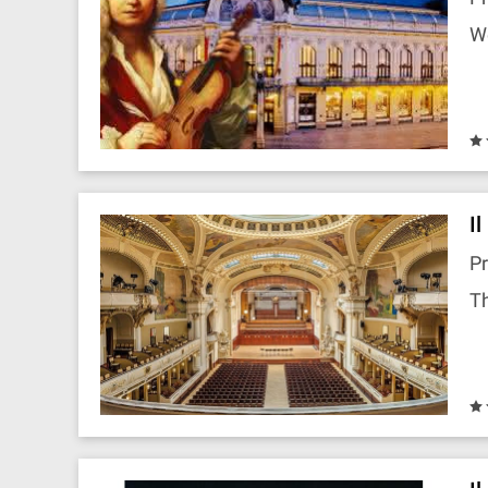
W
I
Pr
T