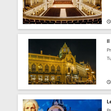
Il
Pr
Tu
L
Pr