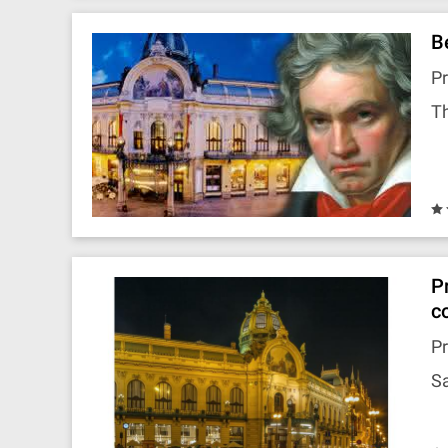
B
Pr
Th
P
co
Pr
Sa