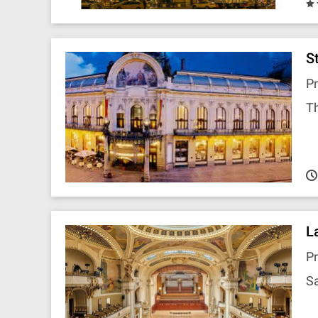
St
Pr
Th
L
Pr
Sa