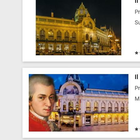
I
Pr
Su
I
Pr
M