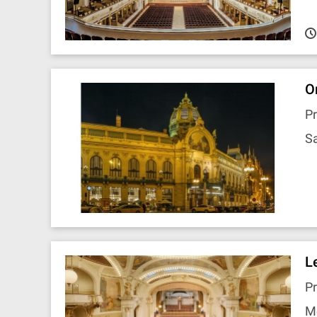
O
Pr
Sa
L
Pr
M