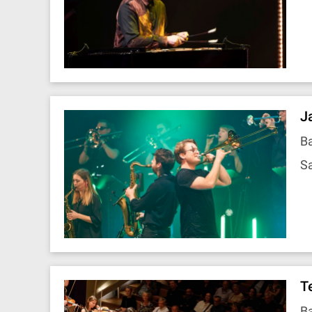
J
B
Sa
T
B