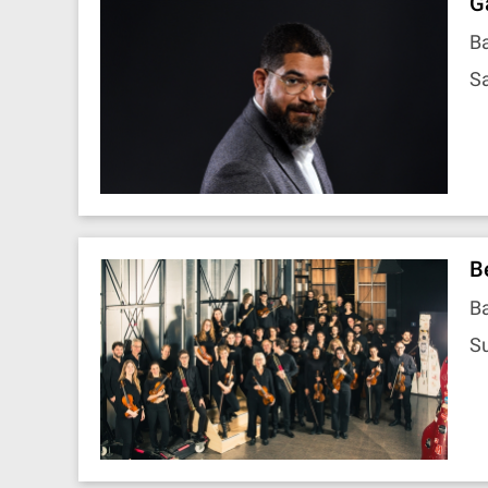
G
B
Sa
B
B
Su