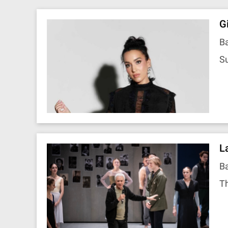
G
B
Su
L
B
Th