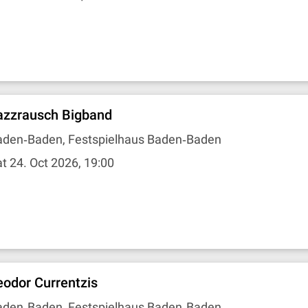
azzrausch Bigband
aden‐Baden, Festspielhaus Baden‐Baden
t 24. Oct 2026, 19:00
eodor Currentzis
aden‐Baden, Festspielhaus Baden‐Baden