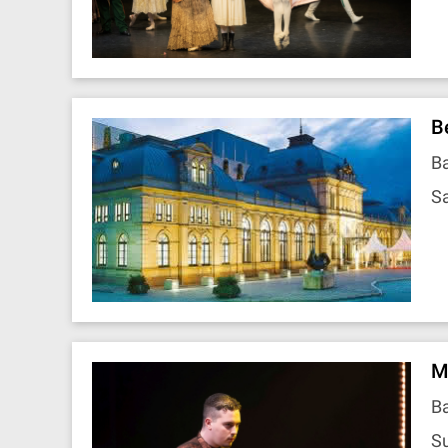
Be
B
Sa
M
B
Su