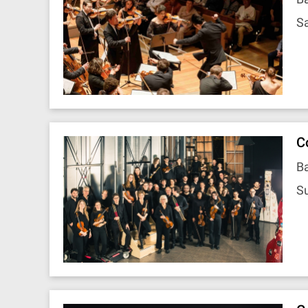
Sa
C
B
Su