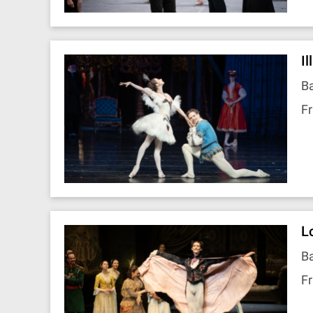
Il
B
Fr
L
B
Fr