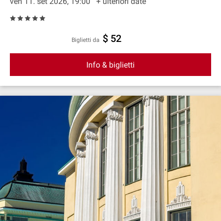
ven 11. set 2026, 19:00
+ ulteriori date
$ 52
Biglietti da
Info & biglietti