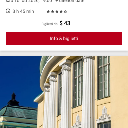
sab 10. ott 2026, 19:00
+ ulteriori date
3 h 45 min
$ 43
Biglietti da
Info & biglietti