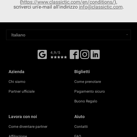
(
https://www.classictic.com/en/conditions/
),
scriverci un'e‐mail all'indirizzo
info@classictic.com
.
4,9/5
Azienda
Biglietti
Chi siamo
Come prenotare
Partner ufficiale
Pagamento sicuro
Buono Regalo
Lavora con noi
Aiuto
Come diventare partner
Contatti
Affiliazione
FAQ