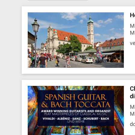
H
Mo
M
ve
C
d
M
M
d