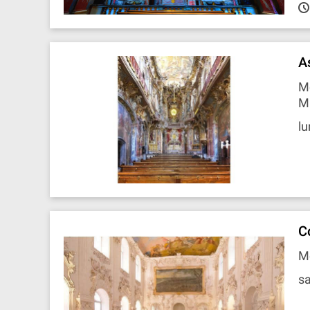
A
M
M
lu
C
Mo
sa