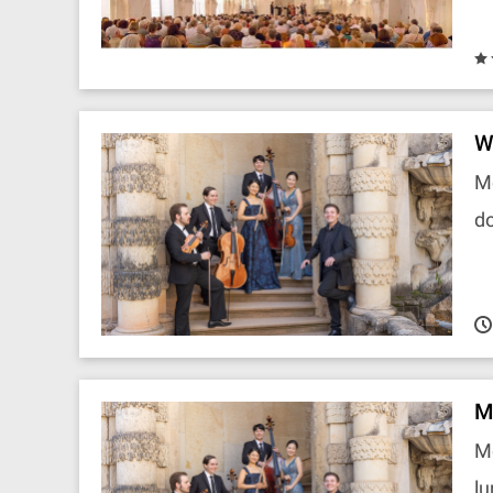
W
Mo
do
M
Mo
lu