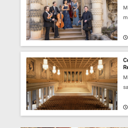
Mo
me
C
R
Mo
sa