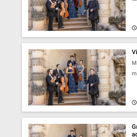
V
Mo
ma
G
a