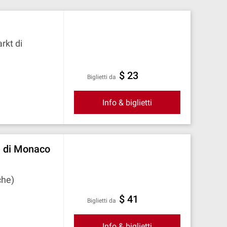
rkt di
$ 23
Biglietti da
Info & biglietti
e di Monaco
che)
$ 41
Biglietti da
Info & biglietti