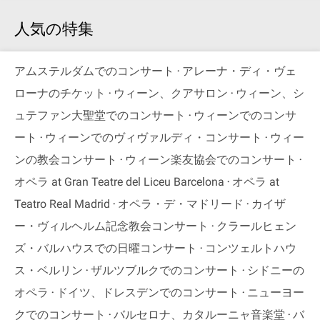
人気の特集
アムステルダムでのコンサート
アレーナ・ディ・ヴェ
ローナのチケット
ウィーン、クアサロン
ウィーン、シ
ュテファン大聖堂でのコンサート
ウィーンでのコンサ
ート
ウィーンでのヴィヴァルディ・コンサート
ウィー
ンの教会コンサート
ウィーン楽友協会でのコンサート
オペラ at Gran Teatre del Liceu Barcelona
オペラ at
Teatro Real Madrid
オペラ・デ・マドリード
カイザ
ー・ヴィルヘルム記念教会コンサート
クラールヒェン
ズ・バルハウスでの日曜コンサート
コンツェルトハウ
ス・ベルリン
ザルツブルクでのコンサート
シドニーの
オペラ
ドイツ、ドレスデンでのコンサート
ニューヨー
クでのコンサート
バルセロナ、カタルーニャ音楽堂
バ