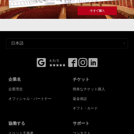
4,9/5
企業名
チケット
企業理念
簡単なチケット購入
オフィシャル・パートナー
返金保証
ギフト・カード
協働する
サポート
イベント主催者
コンタクト