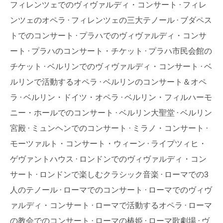
フィレンツェでのヴィヴァルディ・コンサート
フィレ
ンツェのオペラ
フィレンツェの三大テノール
ブダペス
トでのコンサート
プラハでのヴィヴァルディ・コンサ
ート
プラハのコンサート・チケット
プラハ市民会館の
チケット
ベルリンでのヴィヴァルディ・コンサート
ベ
ルリンで活動するオペラ
ベルリンのコンサート＆オペ
ラ
ベルリン・ドイツ・オペラ
ベルリン・フィルハーモ
ニー・ホールでのコンサート
ベルリン大聖堂
ベルリン
宮殿
ミュンヘンでのコンサート
ミラノ・コンサート
モーツァルト・コンサート・ウィーン
ライプツィヒ・
ゲヴァントハウス
ロンドンでのヴィヴァルディ・コン
サート
ロンドンで楽しむクラシック音楽
ローマでの3
人のテノール
ローマでのコンサート
ローマでのヴィヴ
ァルディ・コンサート
ローマで活動するオペラ
ローマ
の教会でのコンサート
ローマの椿姫
ローマ歌劇場
ヴ