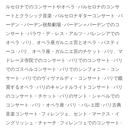
ルセロナでのコンサートやオペラ
バルセロナのコンサ
ートとクラシック音楽
バルセロナギターコンサート
バ
ーデン・バーデン祝祭劇場
バーデン＝バーデンでのコ
ンサート
パラウ・デ・レス・アルツ・バレンシアでの
オペラ
パリ、オペラ座ガルニエ宮とオペラ・バスティ
ーユ
パリ、オペラ座・ガルニエ宮のチケット
パリ、マ
ドレーヌ寺院でのコンサート
パリでのコンサート
パリ
でのゴスペルコンサート
パリでのシンフォニー・コン
サート
パリでのヴィヴァルディ・コンサート
パリで鑑
賞するオペラ
パリのキャンドルライトコンサート
パリ
のコンサート・チケット
パリのサント・シャペルでの
コンサート
パリ・オペラ座
パリ・バレエ団
パリ古典
音楽コンサート
フィレンツェ、セント・マークス・イ
ングリッシュ・チャーチ
フィレンツェでのコンサート