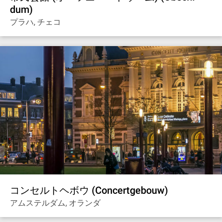
dum)
プラハ, チェコ
コンセルトヘボウ (Concertgebouw)
アムステルダム, オランダ