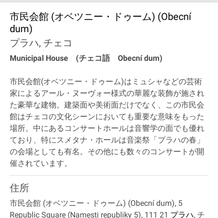
市民会館 (オベツニー・ドゥーム) (Obecní
dum)
プラハ, チェコ
Municipal House (チェコ語 Obecní dum)
市民会館(オベツニー・ドゥーム)はミュシャなどの芸術
家によるアール・ヌーヴォー様式の華麗な装飾が施され
た豪華な建物。建築面や美術面だけでなく、この市民会
館はチェコの文化シーンにおいても重要な意味をもった
場所。中にあるコンサートホールは音響学の面でも優れ
ており、特にスメタナ・ホールは音楽祭「プラハの春」
の会場としても有名。その他にも数々のコンサートが開
催されています。
住所
市民会館 (オベツニー・ドゥーム) (Obecní dum), 5
Republic Square (Namesti republiky 5), 111 21
プラハ
,
チ