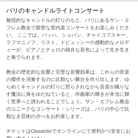
パリのキャンドルライトコンサート
魅惑的なキャンドルの灯りのもと、パリにあるサン・エ
フレム教会で親密な室内楽コンサートをお楽しみくださ
い。 ここでは、バッハ、ショパン、チャイコフスキー、
ラフマニノフ、リスト、ドビュッシーの感動的なメロデ
ィーが、ピアノとチェロの雄弁な音色によって生き生き
と奏でられます。
教会の歴史的な反響と完璧な音響効果は、これらの音楽
の傑作を演奏するのに比類ない舞台を作り出します。ゆ
らめくキャンドルの灯りに照らされながら音楽が織りな
す魔法に身をゆだねていると、作曲家の輝きが本当に輝
く世界へと誘われることでしょう。サン・エフレム教会
のユニークなコンサート・シリーズは、パリの中心で比
類なき芸術の夕べをお約束します。
チケットはClassicticでオンラインにて便利かつ安全にお