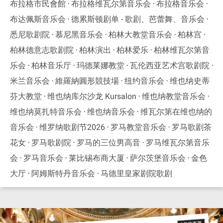
布拉格市民會館
布拉格维瓦尔第音乐会
布拉格音乐会
布达佩斯音乐会
德累斯顿剧单 - 歌剧、芭蕾舞、音乐会
悉尼歌剧院
慕尼黑音乐会
柏林大教堂音乐会
柏林宫
柏林德意志歌剧院
柏林演出
柏林爱乐
柏林维瓦尔第音
乐会
柏林音乐厅
玛德莱娜教堂
瓦伦西亚艺术宫歌剧院
米兰音乐会
維羅納圓形競技場
纽约音乐会
维也纳史蒂
芬大教堂
维也纳库尔沙龙 Kursalon
维也纳教堂音乐会
维也纳莫扎特音乐会
维也纳音乐会
维瓦尔第在维也纳的
音乐会
维罗纳歌剧节2026
罗马教堂音乐会
罗马歌剧茶
花女
罗马歌剧院
罗马的三位男高音
罗马维瓦尔第音乐
会
罗马音乐会
莱比锡布商大厦
萨尔茨堡音乐会
金色
大厅
阿姆斯特丹音乐会
马德里皇家剧院歌剧