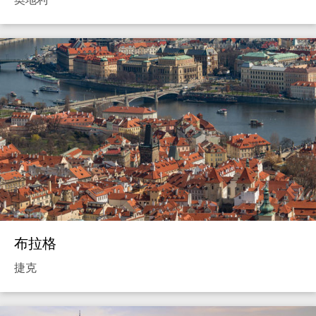
布拉格
捷克