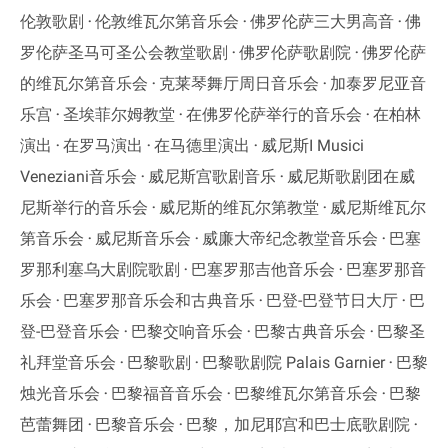
伦敦歌剧
伦敦维瓦尔第音乐会
佛罗伦萨三大男高音
佛
罗伦萨圣马可圣公会教堂歌剧
佛罗伦萨歌剧院
佛罗伦萨
的维瓦尔第音乐会
克莱琴舞厅周日音乐会
加泰罗尼亚音
乐宫
圣埃菲尔姆教堂
在佛罗伦萨举行的音乐会
在柏林
演出
在罗马演出
在马德里演出
威尼斯I Musici
Veneziani音乐会
威尼斯宫歌剧音乐
威尼斯歌剧团在威
尼斯举行的音乐会
威尼斯的维瓦尔第教堂
威尼斯维瓦尔
第音乐会
威尼斯音乐会
威廉大帝纪念教堂音乐会
巴塞
罗那利塞乌大剧院歌剧
巴塞罗那吉他音乐会
巴塞罗那音
乐会
巴塞罗那音乐会和古典音乐
巴登-巴登节日大厅
巴
登-巴登音乐会
巴黎交响音乐会
巴黎古典音乐会
巴黎圣
礼拜堂音乐会
巴黎歌剧
巴黎歌剧院 Palais Garnier
巴黎
烛光音乐会
巴黎福音音乐会
巴黎维瓦尔第音乐会
巴黎
芭蕾舞团
巴黎音乐会
巴黎，加尼耶宫和巴士底歌剧院