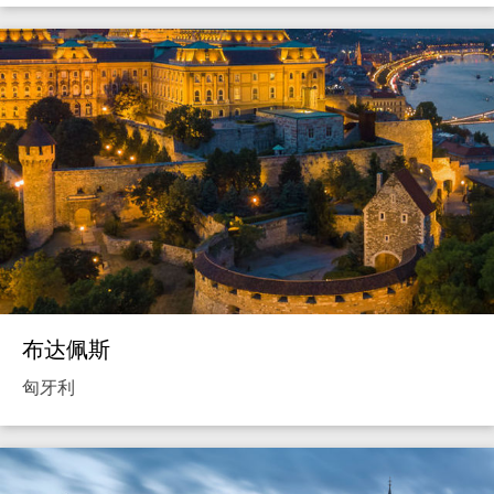
布达佩斯
匈牙利