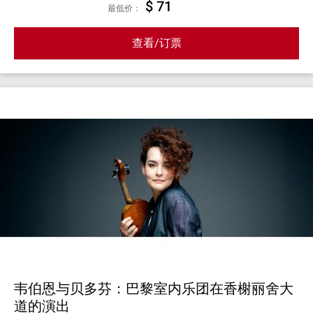
$ 71
最低价：
查看/订票
韦伯恩与贝多芬：巴黎室内乐团在香榭丽舍大
道的演出