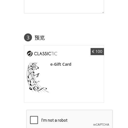
3
预览
€
100
e‐Gift Card