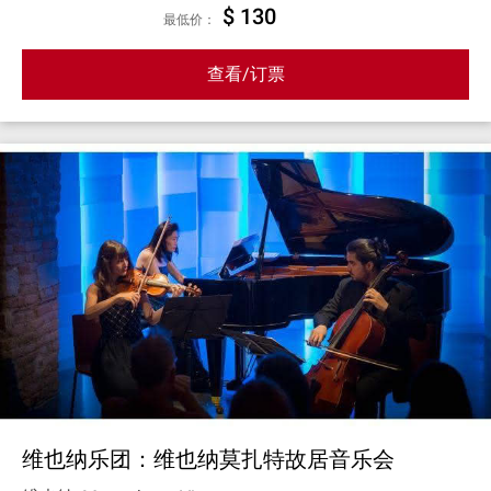
$ 130
最低价：
查看/订票
维也纳乐团：维也纳莫扎特故居音乐会