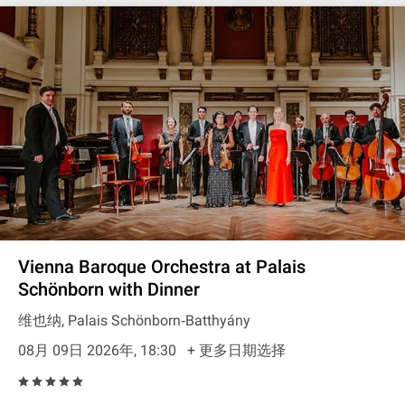
Vienna Baroque Orchestra at Palais
Schönborn with Dinner
维也纳, Palais Schönborn‐Batthyány
08月 09日 2026年, 18:30
+ 更多日期选择