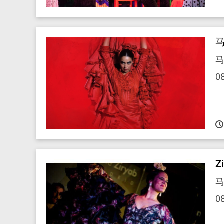
马
0
Z
马
0