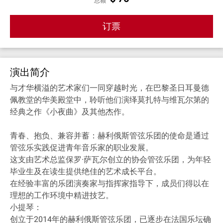
总额
订票
演出简介
与才华横溢的艺术家们一同穿越时光，在巴黎圣日耳曼德
佩教堂的华美殿堂中，聆听他们演绎莫扎特与维瓦尔第的
经典之作《小夜曲》及其他杰作。
青春、抱负、兼容并蓄：赫利俄斯管弦乐团的使命是通过
管弦乐实践促进青年音乐家的职业发展。
这支由艺术总监保罗·萨瓦尔创立的协会管弦乐团，为年轻
毕业生及在读生提供绝佳的艺术成长平台。
在经验丰富的乐团演奏家与指挥家指导下，成员们得以在
理想的工作环境中精进技艺。
小提琴：
创立于2014年的赫利俄斯管弦乐团，已逐步在法国乐坛确