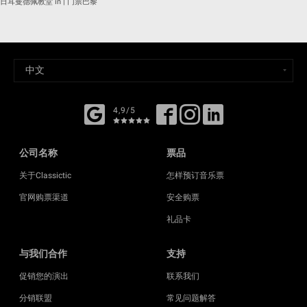
日耳曼德佩教堂 in | 门票巴黎
4,9/5
公司名称
票品
关于Classictic
怎样预订音乐票
官网购票渠道
安全购票
礼品卡
与我们合作
支持
促销您的演出
联系我们
分销联盟
常见问题解答