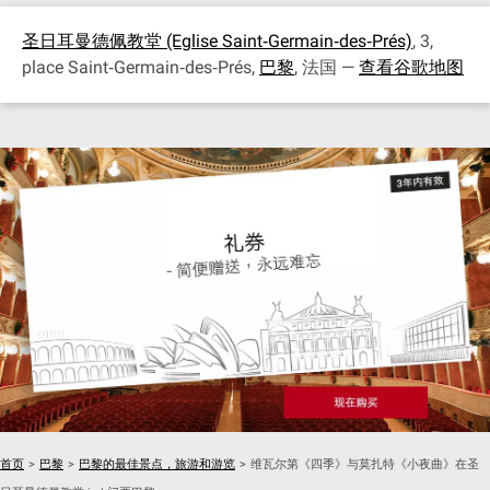
圣日耳曼德佩教堂 (Eglise Saint‐Germain‐des‐Prés)
, 3,
place Saint‐Germain‐des‐Prés,
巴黎
, 法国 —
查看谷歌地图
首页
>
巴黎
>
巴黎的最佳景点，旅游和游览
>
维瓦尔第《四季》与莫扎特《小夜曲》在圣