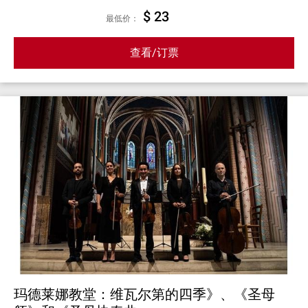
$ 23
最低价：
查看/订票
玛德莱娜教堂：维瓦尔第的四季》、《圣母