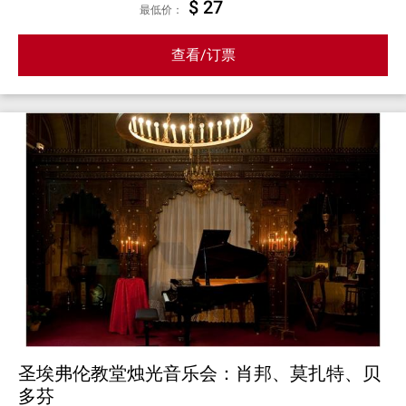
$ 27
最低价：
查看/订票
圣埃弗伦教堂烛光音乐会：肖邦、莫扎特、贝
多芬