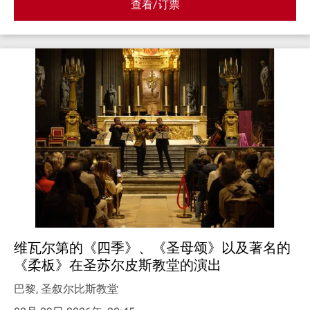
查看/订票
维瓦尔第的《四季》、《圣母颂》以及著名的
《柔板》在圣苏尔皮斯教堂的演出
巴黎, 圣叙尔比斯教堂