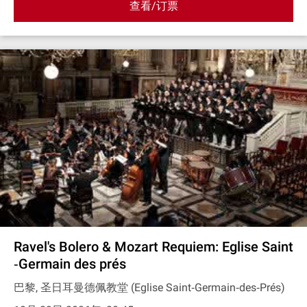
查看/订票
Ravel's Bolero & Mozart Requiem: Eglise Saint
‐Germain des prés
巴黎, 圣日耳曼德佩教堂 (Eglise Saint‐Germain‐des‐Prés)