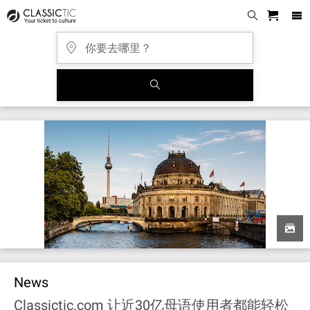
News
Classictic.com 让近30亿母语使用者都能轻松