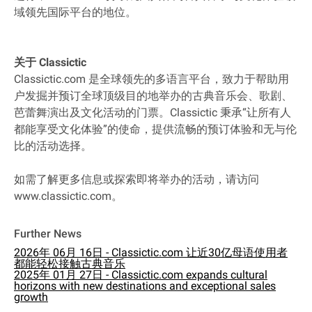
域领先国际平台的地位。
关于 Classictic
Classictic.com 是全球领先的多语言平台，致力于帮助用
户发掘并预订全球顶级目的地举办的古典音乐会、歌剧、
芭蕾舞演出及文化活动的门票。Classictic 秉承“让所有人
都能享受文化体验”的使命，提供流畅的预订体验和无与伦
比的活动选择。
如需了解更多信息或探索即将举办的活动，请访问
www.classictic.com。
Further News
2026年 06月 16日 - Classictic.com 让近30亿母语使用者
都能轻松接触古典音乐
2025年 01月 27日 - Classictic.com expands cultural
horizons with new destinations and exceptional sales
growth