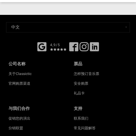
4,9/5
公司名称
票品
关于Classictic
怎样预订音乐票
官网购票渠道
安全购票
礼品卡
与我们合作
支持
促销您的演出
联系我们
分销联盟
常见问题解答