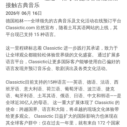
接触古典音乐
2026年 06月 16日
德国柏林——全球领先的古典音乐及文化活动在线预订平台
Classictic.com 欣然宣布，随着土耳其语网站的上线，其
平台现已支持 15 种语言。
这一里程碑标志着 Classictic 进一步践行其承诺，致力于
让全球观众都能轻松体验世界级的文化盛宴。 通过扩展多
语言平台，Classictic让更多国际客户能够使用自己偏好的
语言发现并预订音乐会、歌剧演出及各类文化活动。
Classictic目前支持的15种语言——英语、德语、法语、西
班牙语、意大利语、荷兰语、葡萄牙语、波兰语、捷克
语、匈牙利语、土耳其语、俄语、日语、中文和韩语——是
全球近30亿人的母语。 这一重大扩展体现了 Classictic 的
使命：跨越国界、语言和大陆，将卓越的现场文化体验带
给更多观众。 Classictic 日益扩大的国际影响力也体现在
其全球客户群中：仅在过去一年里，就有来自 172 个国家