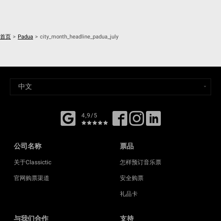
首页
>
Padua
>
city_month_headline_padua_july
4,9/5
公司名称
票品
关于Classictic
怎样预订音乐票
官网购票渠道
安全购票
礼品卡
与我们合作
支持