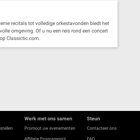
ieme recitals tot volledige orkestavonden biedt het
rvolle omgeving. Of u nu een reis rond een concert
op Classictic.com.
Werk met ons samen
Steun
stellen
Promoot uw evenementen
Contacteer ons
Affiliate Programma's
FAQ