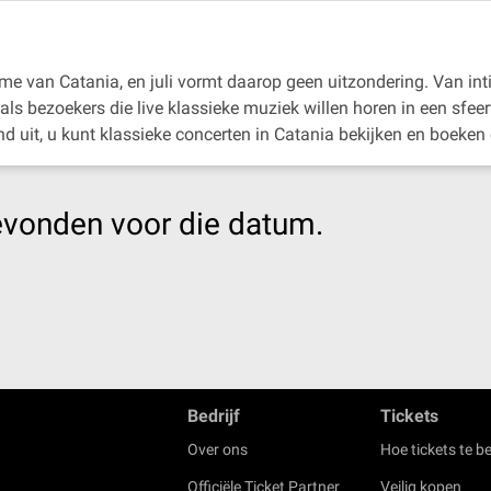
itme van Catania, en juli vormt daarop geen uitzondering. Van int
als bezoekers die live klassieke muziek willen horen in een sfee
 uit, u kunt klassieke concerten in Catania bekijken en boeken 
evonden voor die datum.
Bedrijf
Tickets
Over ons
Hoe tickets te be
Officiële Ticket Partner
Veilig kopen