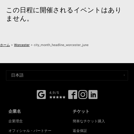
この日程に開催されるイベントはあり
ません。
ホーム
>
Worcester
>
city_month_headline_worcester_june
4,9/5
企業名
チケット
企業理念
簡単なチケット購入
オフィシャル・パートナー
返金保証