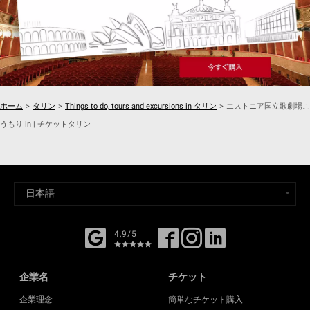
ホーム
>
タリン
>
Things to do, tours and excursions in タリン
>
エストニア国立歌劇場こ
うもり in | チケットタリン
4,9/5
企業名
チケット
企業理念
簡単なチケット購入