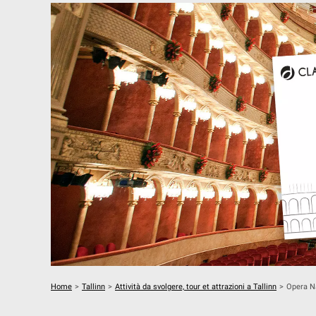
Home
>
Tallinn
>
Attività da svolgere, tour et attrazioni a Tallinn
>
Opera Na