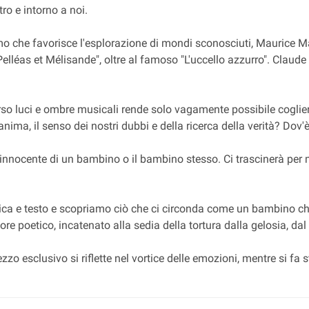
ro e intorno a noi.
mo che favorisce l'esplorazione di mondi sconosciuti, Maurice Ma
 "Pelléas et Mélisande", oltre al famoso "L'uccello azzurro". Cl
rso luci e ombre musicali rende solo vagamente possibile coglier
a anima, il senso dei nostri dubbi e della ricerca della verità? Do
innocente di un bambino o il bambino stesso. Ci trascinerà per man
ca e testo e scopriamo ciò che ci circonda come un bambino che 
e poetico, incatenato alla sedia della tortura dalla gelosia, dal
o esclusivo si riflette nel vortice delle emozioni, mentre si fa st