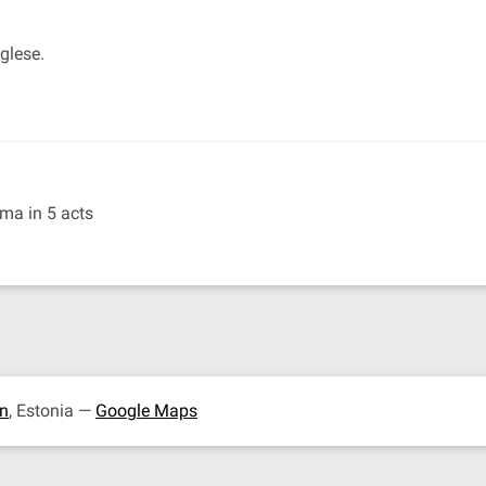
nglese.
ama in 5 acts
nn
, Estonia —
Google Maps