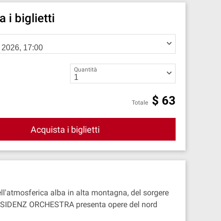
 i biglietti
Quantità
$
63
Totale
Acquista i biglietti
ell'atmosferica alba in alta montagna, del sorgere
R RESIDENZ ORCHESTRA presenta opere del nord