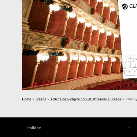
Home
>
Dresda
>
Attività da svolgere, tour et attrazioni a Dresda
>
Peer Gy