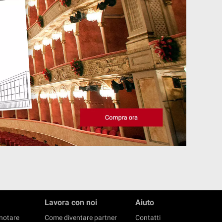
Lavora con noi
Aiuto
notare
Come diventare partner
Contatti