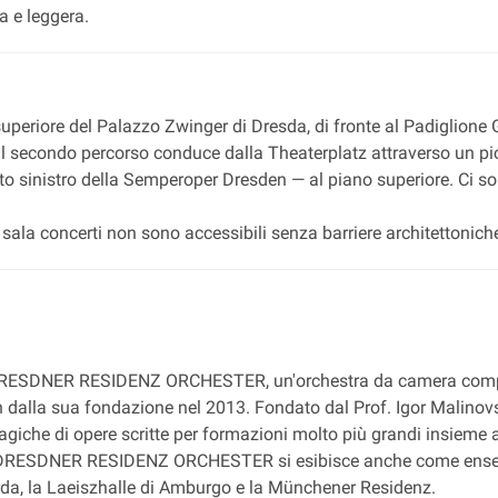
a e leggera.
 superiore del Palazzo Zwinger di Dresda, di fronte al Padiglione
Il secondo percorso conduce dalla Theaterplatz attraverso un pic
ato sinistro della Semperoper Dresden — al piano superiore. Ci sono
 la sala concerti non sono accessibili senza barriere architettonich
a DRESDNER RESIDENZ ORCHESTER, un'orchestra da camera composta
dalla sua fondazione nel 2013. Fondato dal Prof. Igor Malinovsk
magiche di opere scritte per formazioni molto più grandi insieme
a DRESDNER RESIDENZ ORCHESTER si esibisce anche come ensembl
arda, la Laeiszhalle di Amburgo e la Münchener Residenz.