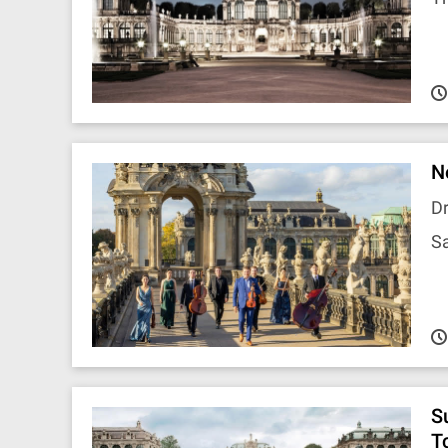
N
Dr
Sa
S
T