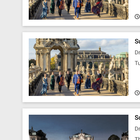
S
Dr
Tu
S
Dr
T