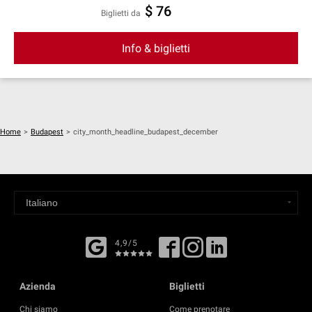
$ 76
Biglietti da
Info & biglietti
Home
>
Budapest
>
city_month_headline_budapest_december
4,9/5
Azienda
Biglietti
Chi siamo
Come prenotare