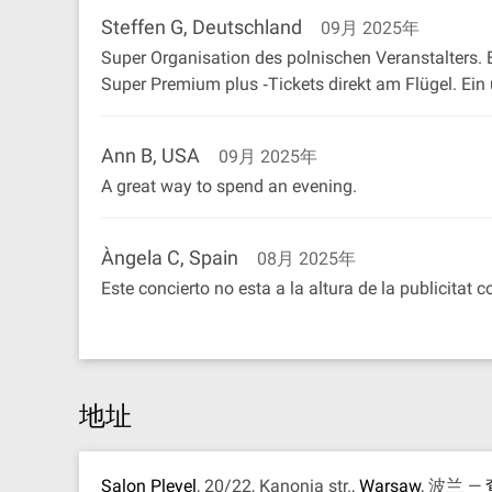
Steffen G, Deutschland
09月 2025年
Super Organisation des polnischen Veranstalters. 
Super Premium plus ‐Tickets direkt am Flügel. Ein 
Ann B, USA
09月 2025年
A great way to spend an evening.
Àngela C, Spain
08月 2025年
Este concierto no esta a la altura de la publicitat 
地址
Salon Pleyel
, 20/22, Kanonia str.,
Warsaw
, 波兰 —