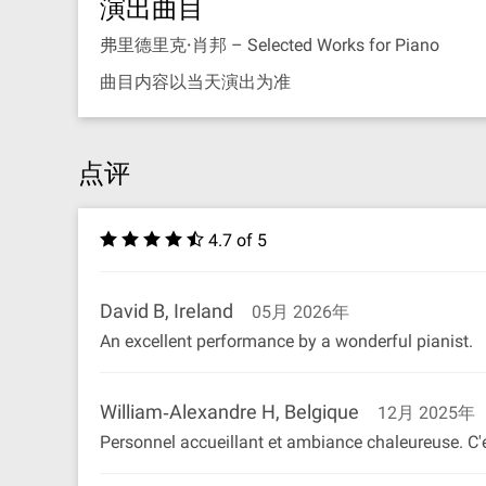
演出曲目
弗里德里克·肖邦
– Selected Works for Piano
曲目内容以当天演出为准
点评
4.7 of 5
David B, Ireland
05月 2026年
An excellent performance by a wonderful pianist.
William‐Alexandre H, Belgique
12月 2025年
Personnel accueillant et ambiance chaleureuse. C'é