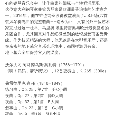
心的钢琴音乐会中，让作曲家的细腻与个性鲜活呈现。
这位意大利钢琴家兼管风琴家是欧洲最受追捧的艺术家之
一。2016年，他在维也纳圣彼得教堂演奏了J.S.巴赫六首
管风琴奏鸣曲的完整套曲——迄今为止，只有另外三位艺术
家完成过这一壮举。马里奥·埃里特雷奥与欧洲最负盛名的
乐团合作，尤其因其对作品细微差别的敏锐感受而备受青
睐。作为技艺精湛的大师，他无论是在大型音乐厅，还是
在亲密的地下墓穴音乐会环境中，都同样游刃有余。
地下墓穴全年保持宜人的温度。
沃尔夫冈·阿马德乌斯·莫扎特（1756—1791）
《啊！妈妈，请听我说》，12首变奏曲，K. 265（300e）
弗雷德里克·肖邦（1810—1849）
练习曲，Op. 25，第7首，升C小调
夜曲，Op. 27，第2首，降D大调
夜曲，Op. 32，第1首，B大调
叙事曲，Op. 23，第1首，G小调
夜曲，Op. 9，第1首，降B小调