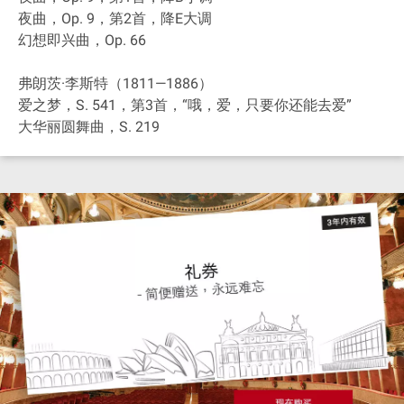
夜曲，Op. 9，第2首，降E大调
幻想即兴曲，Op. 66
弗朗茨·李斯特（1811—1886）
爱之梦，S. 541，第3首，“哦，爱，只要你还能去爱”
大华丽圆舞曲，S. 219