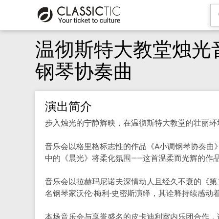
温彻斯特大教堂烛光
钢琴协奏曲
演出简介
步入烛光的宁静辉映，在温彻斯特大教堂的壮丽环
音乐会以格里格标志性的作品《A小调钢琴协奏曲
中的《晨光》将柔化氛围——这首温柔而光辉的作
音乐会以拉赫玛尼诺夫深情动人且经久不衰的《第
名钢琴家沃伦·梅利-史密斯演绎，其诠释持续感动
本场音乐会与享誉盛名的皮卡迪利室内乐团合作，