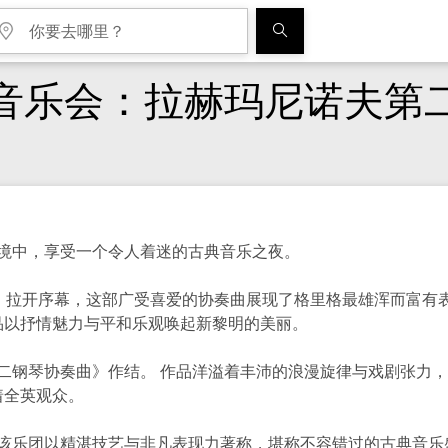
音乐会：拉赫玛尼诺夫第
境中，享受一个令人着迷的古典音乐之夜。
》拉开序幕，这部广受喜爱的协奏曲展现了格里格最雄浑而富有表
品以抒情魅力与平和乐观唤起新黎明的美丽。
二钢琴协奏曲》作结。 作品洋溢着丰沛的浪漫旋律与戏剧张力，
着全英观众。
该乐团以精湛技艺与非凡表现力著称，堪称不容错过的古典音乐