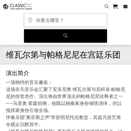
维瓦尔第与帕格尼尼在宫廷乐团
演出简介
一场独特的音乐邂逅：
这场非凡音乐会汇聚了安东尼奥·维瓦尔第与尼科洛·帕格尼
尼的传世杰作。演出将由世界顶尖的帕格尼尼诠释者之一
——马里奥·霍森担纲，他既以独奏家身份倾情演绎，亦以
指挥家身份引领全场。
伴奏乐团"奥菲斯之声"常驻明尼托伦教堂，其超凡技艺将
令观众沉醉其中。