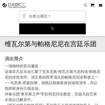
维瓦尔第与帕格尼尼在宫廷乐团
演出简介
一场独特的音乐邂逅：
这场非凡音乐会汇聚了安东尼奥·维瓦尔第与尼科洛·帕格尼
尼的传世杰作。演出将由世界顶尖的帕格尼尼诠释者之一
——马里奥·霍森担纲，他既以独奏家身份倾情演绎，亦以
指挥家身份引领全场。
伴奏乐团"奥菲斯之声"常驻明尼托伦教堂，其超凡技艺将
令观众沉醉其中。