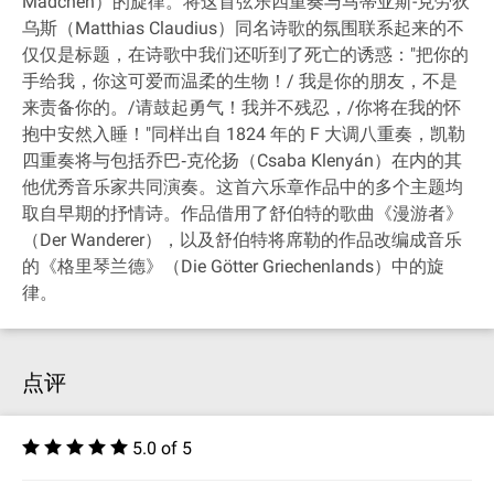
Mädchen）的旋律。将这首弦乐四重奏与马蒂亚斯-克劳狄
乌斯（Matthias Claudius）同名诗歌的氛围联系起来的不
仅仅是标题，在诗歌中我们还听到了死亡的诱惑："把你的
手给我，你这可爱而温柔的生物！/ 我是你的朋友，不是
来责备你的。/请鼓起勇气！我并不残忍，/你将在我的怀
抱中安然入睡！"同样出自 1824 年的 F 大调八重奏，凯勒
四重奏将与包括乔巴‐克伦扬（Csaba Klenyán）在内的其
他优秀音乐家共同演奏。这首六乐章作品中的多个主题均
取自早期的抒情诗。作品借用了舒伯特的歌曲《漫游者》
（Der Wanderer），以及舒伯特将席勒的作品改编成音乐
的《格里琴兰德》（Die Götter Griechenlands）中的旋
律。
点评
5.0 of 5