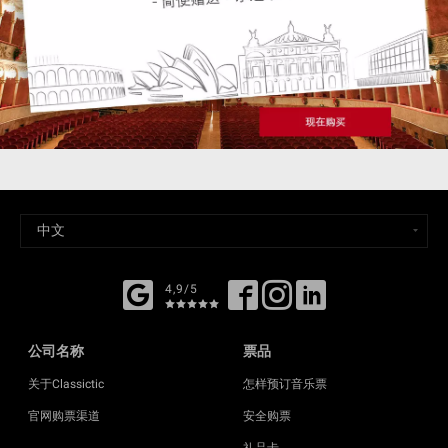
4,9/5
公司名称
票品
关于Classictic
怎样预订音乐票
官网购票渠道
安全购票