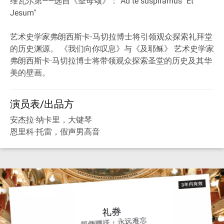
维瓦尔第——选自《圣母颂》："Ad te suspiramus""Et
Jesum"
艺术史
学家弗朗
西斯卡·马切拉博士将引领观众探索礼拜堂
的历史
渊源。 《我们向你叹息》与《及耶稣》 艺术史学家
弗朗西斯卡·马切拉博士将带领观众探索圣堂的历史及其华
美的壁画。
演员表/出品方
安杰拉·纳卡里，大键琴
恩里科·托雷，假声男高音