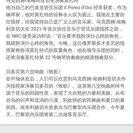
马克西姆-埃梅利亚切夫演奏莫扎特
他与自己的巴洛克管弦乐团 Il Pomo d'Oro 经常获奖，作为
钢琴家，他对莫扎特的诠释令人叹为观止。我现在主要担
任指挥，但我觉得自己是广义上的音乐家。马克西姆-埃梅
利亚切夫在 2021 年首次担任音乐厅管弦乐团指挥之前，
在 NRC 接受采访时说："音乐要求我扮演什么样的角色，
我就扮演什么样的角色。今晚，这位俄罗斯多才多艺的指
挥家将扮演莫扎特式的双重角色：他在领导乐团的同时，
还将演奏莫扎特第 22 号钢琴协奏曲的精湛独奏部分。
贝多芬第六交响曲《牧歌》
在中场休息后，人们可以欣赏到马克西姆-埃姆利亚切夫作
为指挥家演奏贝多芬的《牧歌》。这首第六交响曲的绰号
源于音乐的田园性质，表现了大自然的力量和美丽。从布
谷鸟的叫声和流淌的小溪，到欢快的农民舞曲和夏日的暴
风雨。埃米利扬切夫曾多次与巴黎室内乐团合作，今年夏
天，巴黎室内乐团将第二次做客音乐厅。