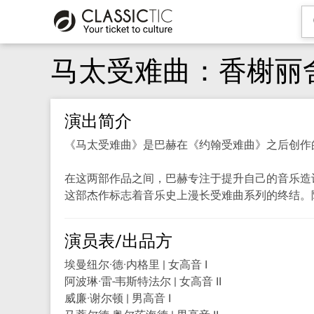
马太受难曲：香榭丽
演出简介
《马太受难曲》是巴赫在《约翰受难曲》之后创作
在这两部作品之间，巴赫专注于提升自己的音乐造
这部杰作标志着音乐史上漫长受难曲系列的终结。
演员表/出品方
埃曼纽尔·德·内格里 | 女高音 I
阿波琳·雷-韦斯特法尔 | 女高音 II
威廉·谢尔顿 | 男高音 I