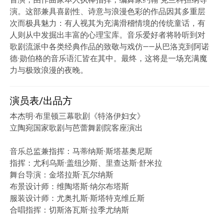
演。这部兼具喜剧性、诗意与浪漫色彩的作品因其多重层
次而极具魅力：有人视其为充满滑稽情境的传统童话，有
人则从中发掘出丰富的心理宝库。音乐爱好者将聆听到对
歌剧流派中各类经典作品的致敬与戏仿——从巴洛克到阿诺
德·勋伯格的音乐语汇皆在其中。最终，这将是一场充满魔
力与极致浪漫的夜晚。
演员表/出品方
本杰明·布里顿三幕歌剧《特洛伊妇女》
立陶宛国家歌剧与芭蕾舞剧院客座演出
音乐总监兼指挥：马蒂纳斯·斯塔基奥尼斯
指挥：尤利乌斯·盖纽沙斯、里查达斯·舒米拉
舞台导演：金塔拉斯·瓦尔纳斯
布景设计师：维陶塔斯·纳尔布塔斯
服装设计师：尤奥扎斯·斯塔特克维丘斯
合唱指挥：切斯洛瓦斯·拉季尤纳斯