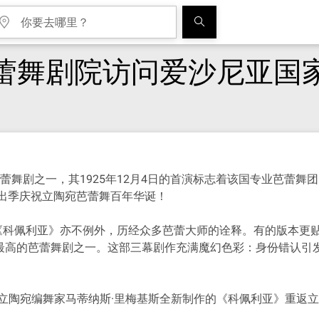
蕾舞剧院访问爱沙尼亚国
蕾舞剧之一，其1925年12月4日的首演标志着该国专业芭蕾舞
6演出季庆祝立陶宛芭蕾舞百年华诞！
《科佩利亚》亦不例外，历经众多芭蕾大师的诠释。有的版本更
最高的芭蕾舞剧之一。这部三幕剧作充满魔幻色彩：身份错认引
立陶宛编舞家马蒂纳斯·里梅基斯全新制作的《科佩利亚》重返