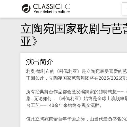
立陶宛国家歌剧与芭
亚》
演出简介
利奥·德利布的《科佩利亚》是立陶宛最受喜爱的芭
正因如此，立陶宛国家芭蕾舞团将在2025/202
所有经典舞台作品都会激发编舞家的独特构想——
剧…无论如何，《科佩利亚》始终是全球上演频率
台工艺——140余年来始终令观众沉醉。
值此立陶宛芭蕾百年华诞之际，由当代最负盛名的