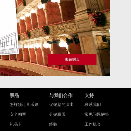
票品
与我们合作
支持
怎样预订音乐票
促销您的演出
联系我们
安全购票
分销联盟
常见问题解答
礼品卡
经验
工作机会