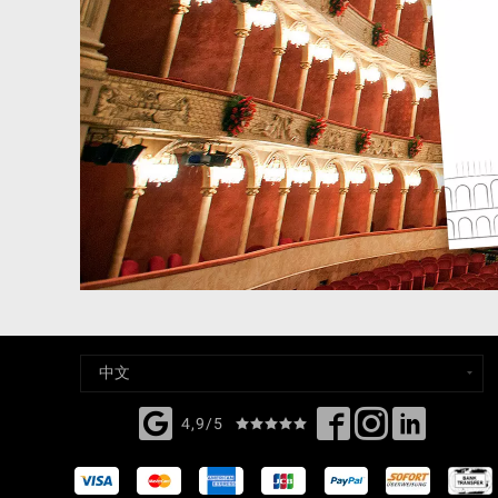
4,9/5