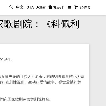
中文
$ US Dollar
礼品卡
购物篮
家歌剧院：《科佩利
团的诞生。
贴近霍夫曼的《沙人》原著，有的则将喜剧转化为悲
发的喜剧性混乱、生动的爱情故事、视觉震撼的舞
立陶宛国家歌剧芭蕾舞剧院舞台。