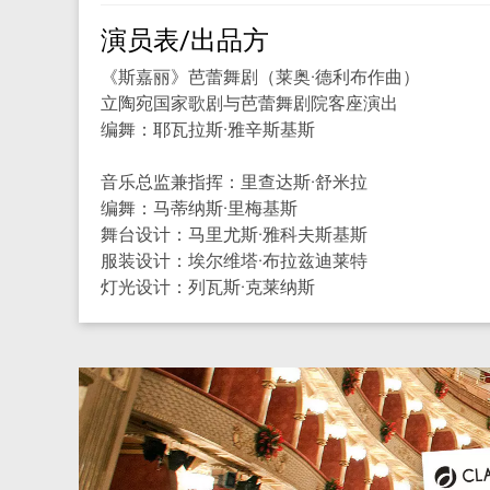
演员表/出品方
《斯嘉丽》芭蕾舞剧（莱奥·德利布作曲）
立陶宛国家歌剧与芭蕾舞剧院客座演出
编舞：耶瓦拉斯·雅辛斯基斯
音乐总监兼指挥：里查达斯·舒米拉
编舞：马蒂纳斯·里梅基斯
舞台设计：马里尤斯·雅科夫斯基斯
服装设计：埃尔维塔·布拉兹迪莱特
灯光设计：列瓦斯·克莱纳斯