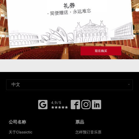
4,9/5
公司名称
票品
关于Classictic
怎样预订音乐票