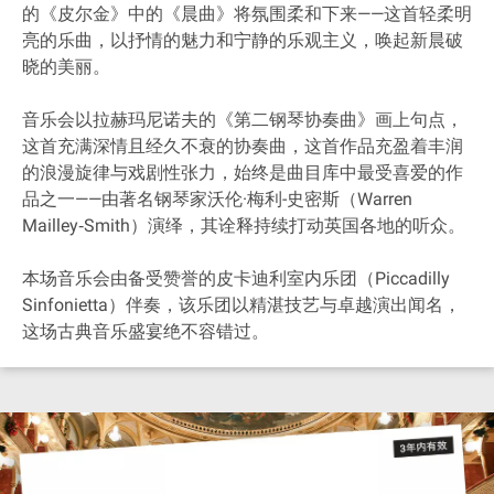
的《皮尔金》中的《晨曲》将氛围柔和下来——这首轻柔明
亮的乐曲，以抒情的魅力和宁静的乐观主义，唤起新晨破
晓的美丽。
音乐会以拉赫玛尼诺夫的《第二钢琴协奏曲》画上句点，
这首充满深情且经久不衰的协奏曲，这首作品充盈着丰润
的浪漫旋律与戏剧性张力，始终是曲目库中最受喜爱的作
品之一——由著名钢琴家沃伦·梅利-史密斯（Warren
Mailley‐Smith）演绎，其诠释持续打动英国各地的听众。
本场音乐会由备受赞誉的皮卡迪利室内乐团（Piccadilly
Sinfonietta）伴奏，该乐团以精湛技艺与卓越演出闻名，
这场古典音乐盛宴绝不容错过。