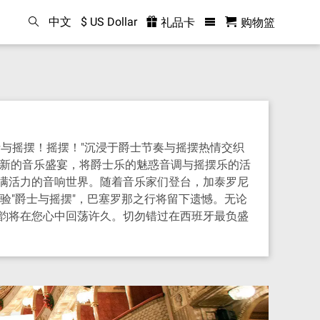
中文
$ US Dollar
礼品卡
购物篮
与摇摆！摇摆！"沉浸于爵士节奏与摇摆热情交织
场创新的音乐盛宴，将爵士乐的魅惑音调与摇摆乐的活
满活力的音响世界。随着音乐家们登台，加泰罗尼
验"爵士与摇摆"，巴塞罗那之行将留下遗憾。无论
韵将在您心中回荡许久。切勿错过在西班牙最负盛