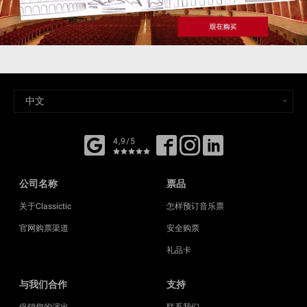
4,9/5
公司名称
票品
关于Classictic
怎样预订音乐票
官网购票渠道
安全购票
礼品卡
与我们合作
支持