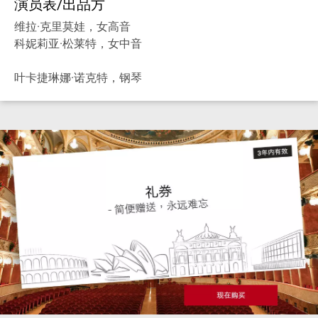
演员表/出品方
维拉·克里莫娃，女高音
科妮莉亚·松莱特，女中音
叶卡捷琳娜·诺克特，钢琴