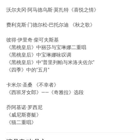
沃尔夫冈·阿马德乌斯·莫扎特《喜悦之情》
费利克斯·门德尔松-巴托尔迪 《秋之歌》
彼得·伊里奇·柴可夫斯基
《黑桃皇后》中丽莎与宝琳娜二重唱
《黑桃皇后》中宝琳娜咏叹调
《黑桃皇后》中"普里列帕与米洛夫佐尔"
《四季》中的"五月"
卡米尔·圣桑 《不幸者》
《西班牙女郎》——《奇雅拉》选段
乔阿基诺·罗西尼
《威尼斯赛艇》
《猫二重唱》