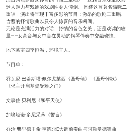
迷人魅力与戏谑的戏剧性令人倾倒。 围绕这首著名猫咪二
重唱，演出将呈现丰富多彩的节目：激昂的歌剧二重唱、
含蓄的抒情歌曲以及令人惊喜的音乐瞬间。
无论是充满活力的对话、抒情的音色之美，还是戏谑的较
量——女高音与女中音在灵动的钢琴伴奏中交融碰撞。
地下墓室四季恒温，环境宜人
。
节目单：
乔瓦尼·巴蒂斯塔·佩尔戈莱西《圣母颂》 《圣母悼歌》
《求主开启基督受难之门》
文森佐·贝利尼《和平天使》
加埃塔诺·多尼采蒂《誓言》
乔治·弗里德里希·亨德尔E大调前奏曲与阿勒曼德舞曲