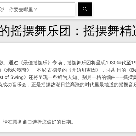
他的摇摆舞乐团：摇摆舞精
。通过《最佳摇摆乐》专场，摇摆舞乐团将呈现1930年代至1
·穆奇》，本尼·古德曼的《开始贝吉因》，阿蒂·肖的《Begin The
st of Swing》还将呈现一些鲜为人知、别具一格的编曲——摇
造的这场成功音乐会，正是摇摆热潮日益高涨的时代里最地道的摇摆
日举行。请在票务窗口选择您偏好的日期。