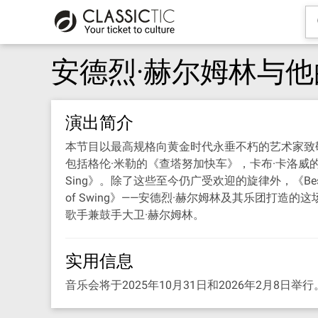
安德烈·赫尔姆林与
演出简介
本节目以最高规格向黄金时代永垂不朽的艺术家致敬
包括格伦·米勒的《查塔努加快车》，卡布·卡洛威的《米妮
Sing》。除了这些至今仍广受欢迎的旋律外，《Be
of Swing》——安德烈·赫尔姆林及其乐团打
歌手兼鼓手大卫·赫尔姆林。
实用信息
音乐会将于2025年10月31日和2026年2月8