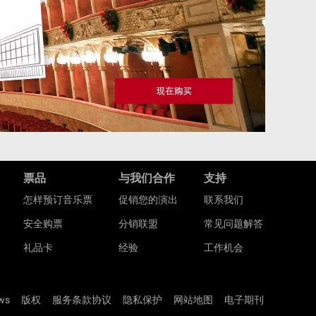
票品
与我们合作
支持
怎样预订音乐票
促销您的演出
联系我们
安全购票
分销联盟
常见问题解答
礼品卡
经验
工作机会
ws
版权
服务条款协议
隐私保护
网站地图
电子期刊