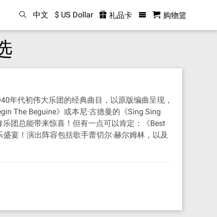
中文
$ US Dollar
礼品卡
购物篮
选
940年代初伟大乐团的经典曲目，以原版编曲呈现，
 Beguine》或本尼·古德曼的《Sing Sing
摆舞乐团总能带来惊喜！但有一点可以肯定：《Best
音乐盛宴！演出阵容包括歌手蕾切尔·赫尔姆林，以及