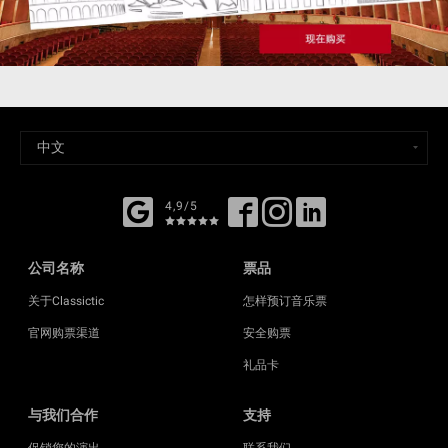
4,9/5
公司名称
票品
关于Classictic
怎样预订音乐票
官网购票渠道
安全购票
礼品卡
与我们合作
支持