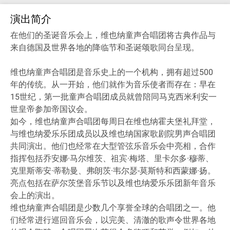
演出简介
在他们的圣诞音乐会上，维也纳童声合唱团将古典作品与
来自德国及世界各地的降临节和圣诞颂歌同台呈现。
维也纳童声合唱团是音乐史上的一个机构，拥有超过500
年的传统。从一开始，他们就作为音乐使者而存在：早在
15世纪，第一批童声合唱团成员就曾陪同马克西米利安一
世皇帝参加帝国议会。
如今，维也纳童声合唱团每周日在维也纳霍夫堡礼拜堂，
与维也纳爱乐乐团成员以及维也纳国家歌剧院男声合唱团
共同演出。他们也经常在大型管弦乐音乐会中亮相，合作
指挥包括乔安娜·马尔维茨、祖宾·梅塔、里卡尔多·穆蒂、
克里斯蒂安·蒂勒曼、弗朗茨·韦尔瑟-莫斯特和西蒙娜·扬。
亮点包括在萨尔茨堡音乐节以及维也纳爱乐乐团新年音乐
会上的演出。
维也纳童声合唱团是少数几个享誉全球的合唱团之一。他
们经常进行巡回音乐会，以完美、清澈的歌声令世界各地