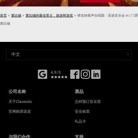
首页
>
莱比锡
>
莱比锡的最佳景点，旅游和游览
>
维也纳童声合唱团：圣诞音乐会 in | 门票
莱比锡
4,9/5
公司名称
票品
关于Classictic
怎样预订音乐票
官网购票渠道
安全购票
礼品卡
与我们合作
支持