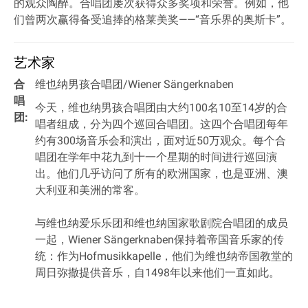
的观众陶醉。合唱团屡次获得众多奖项和荣誉。例如，他
们曾两次赢得备受追捧的格莱美奖——“音乐界的奥斯卡”。
艺术家
合
维也纳男孩合唱团/Wiener Sängerknaben
唱
今天，维也纳男孩合唱团由大约100名10至14岁的合
团:
唱者组成，分为四个巡回合唱团。这四个合唱团每年
约有300场音乐会和演出，面对近50万观众。每个合
唱团在学年中花九到十一个星期的时间进行巡回演
出。他们几乎访问了所有的欧洲国家，也是亚洲、澳
大利亚和美洲的常客。
与维也纳爱乐乐团和维也纳国家歌剧院合唱团的成员
一起，Wiener Sängerknaben保持着帝国音乐家的传
统：作为Hofmusikkapelle，他们为维也纳帝国教堂的
周日弥撒提供音乐，自1498年以来他们一直如此。