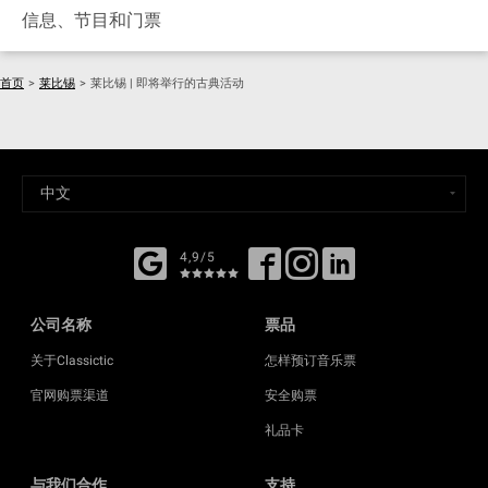
信息、节目和门票
首页
>
莱比锡
>
莱比锡 | 即将举行的古典活动
4,9/5
公司名称
票品
关于Classictic
怎样预订音乐票
官网购票渠道
安全购票
礼品卡
与我们合作
支持