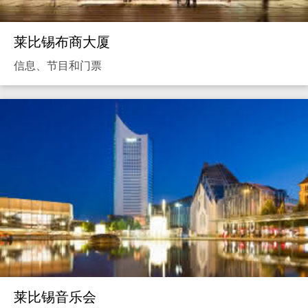
莱比锡布商大厦
信息、节目和门票
莱比锡音乐会