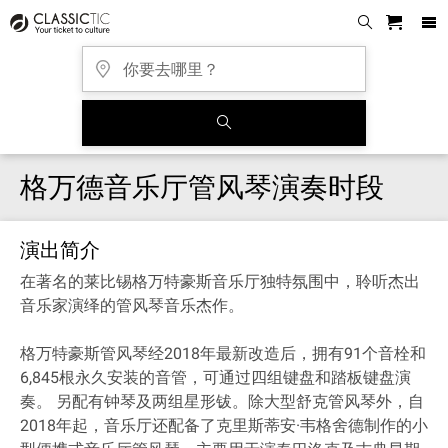
格万德音乐厅管风琴演奏时段
演出简介
在著名的莱比锡格万特豪斯音乐厅独特氛围中，聆听杰出
音乐家演绎的管风琴音乐杰作。
格万特豪斯管风琴经2018年最新改造后，拥有91个音栓和
6,845根永久安装的音管，可通过四组键盘和踏板键盘演
奏。 另配有钟琴及两组星形钹。除大型舒克管风琴外，自
2018年起，音乐厅还配备了克里斯蒂安·韦格舍德制作的小