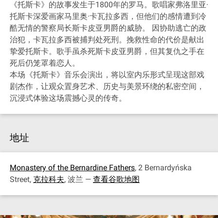
《托斯卡》的故事发生于1800年的罗马。歌唱家弗洛里亚·
托斯卡深爱画家马里奥·卡瓦拉多西，但他们的感情遭到冷
酷无情的警察局长斯卡皮亚男爵的威胁。 因协助逃亡的政
治犯，卡瓦拉多西被捕判处死刑。挽救性命的代价是献出
挚爱托斯卡。歌手虽杀死斯卡皮亚男爵，但其复仇之手在
死后仍笼罩着恋人。
本场《托斯卡》音乐会演出，将以室内乐形式呈现这部戏
剧杰作，让观众置身艺术、历史与美景环绕的私密空间，
沉浸式体验这场震撼心灵的传奇。
地址
Monastery of the Bernardine Fathers
, 2 Bernardyńska
Street,
克拉科夫
, 波兰 —
查看谷歌地图