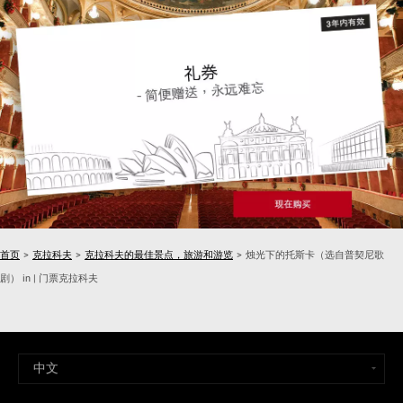
首页
>
克拉科夫
>
克拉科夫的最佳景点，旅游和游览
>
烛光下的托斯卡（选自普契尼歌
剧） in | 门票克拉科夫