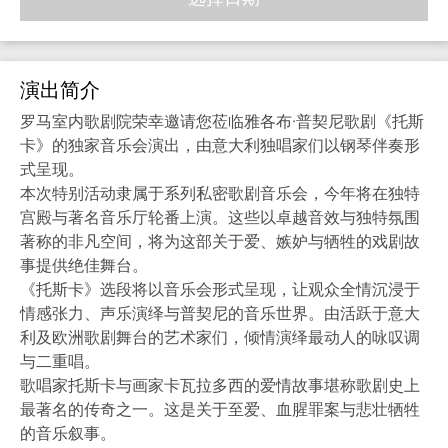
演出简介
罗马室内歌剧院荣幸邀请您莅临雅各布·普契尼歌剧《托斯
卡》的独家音乐会演出，由意大利独唱家们以钢琴伴奏形
式呈现。
本次特别活动隶属于系列私密歌剧音乐会，今年将在独特
宫殿与著名音乐厅轮番上演。这些以卓越音效与独特氛围
著称的非凡空间，将为这部关于爱、嫉妒与牺牲的戏剧故
事提供绝佳舞台。
《托斯卡》选段将以音乐会形式呈现，让观众全情沉浸于
情感张力、声乐演绎与普契尼的音乐世界。由活跃于意大
利及欧洲歌剧舞台的艺术家们，倾情演绎最动人的咏叹调
与二重唱。
歌唱家托斯卡与画家卡瓦拉多西的爱情故事堪称歌剧史上
最著名的传奇之一。这是关于至爱、血腥罪案与悲壮牺牲
的音乐叙事。