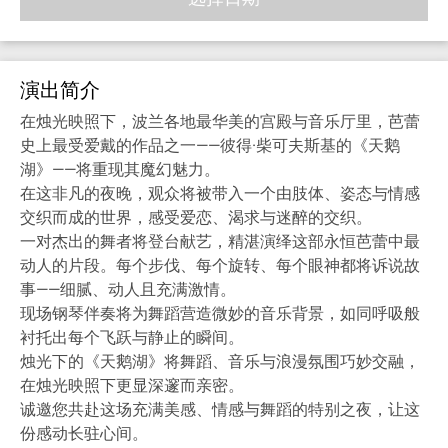
演出简介
在烛光映照下，波兰各地最华美的宫殿与音乐厅里，芭蕾
史上最受爱戴的作品之一——彼得·柴可夫斯基的《天鹅
湖》——将重现其魔幻魅力。
在这非凡的夜晚，观众将被带入一个由肢体、姿态与情感
交织而成的世界，感受爱恋、渴求与迷醉的交织。
一对杰出的舞者将登台献艺，精湛演绎这部永恒芭蕾中最
动人的片段。每个步伐、每个旋转、每个眼神都将诉说故
事——细腻、动人且充满激情。
现场钢琴伴奏将为舞蹈营造微妙的音乐背景，如同呼吸般
衬托出每个飞跃与静止的瞬间。
烛光下的《天鹅湖》将舞蹈、音乐与浪漫氛围巧妙交融，
在烛光映照下更显深邃而亲密。
诚邀您共赴这场充满美感、情感与舞蹈的特别之夜，让这
份感动长驻心间。