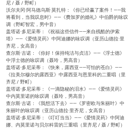
尼 / 聂 / 野町）
沃尔夫冈·阿马德乌斯·莫扎特：《你已经赢了案件！——我
将看到，当我叹息时》——《费加罗的婚礼》中伯爵的咏叹
调（野町智宏，男中音）
盖塔诺·多尼采蒂：《祝福这些信件——来自残酷的伊索
塔》——《爱情灵药》中阿迪娜的咏叹调（亚历山德拉·里
齐尼，女高音）
查尔斯·古诺：《你好！保持纯洁与贞洁》——《浮士德》
中浮士德的咏叹调（聂玲，男高音）
盖塔诺·多尼采蒂：《快来，露西亚——可怕的苍白》——
《拉美尔穆尔的露西亚》中露西亚与恩里科的二重唱（里
齐尼 / 野町）
盖塔诺·多尼采蒂：《一滴隐秘的泪水》——《爱情灵药》
中内莫里诺的咏叹调（聂玲，男高音）
查尔斯·古诺：《我想活下去》——《罗密欧与朱丽叶》中
朱丽叶的咏叹调（亚历山德拉·里齐尼，女高音）
盖塔诺·多尼采蒂：《叮叮当当》——《爱情灵药》中阿迪
娜、内莫里诺与贝尔科雷的三重唱（里齐尼 / 聂 / 野町）