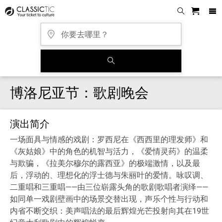
博洛尼亚节：歌剧晚会
演出简介
一场面具与情感的戏剧：罗西尼在《西西里的理发师》和
《灰姑娘》中的角色的机智与活力，《爱情灵药》的温柔
与欺骗，《拉美尔穆尔的露西亚》的极端激情，以及最
后，浮动的、理想化的浮士德与朱丽叶的爱情。咏叹调、
二重唱和三重唱——由三位崭露头角的歌剧歌唱者演绎——
如同单一戏剧壁画中的场景交替出现，声乐个性与行动和
内省不断交织：美声唱法的最后辉煌光芒投射向其在19世