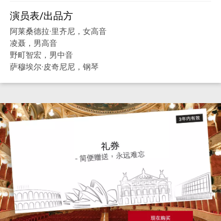
演员表/出品方
阿莱桑德拉·里齐尼，女高音
凌聂，男高音
野町智宏，男中音
萨穆埃尔·皮奇尼尼，钢琴