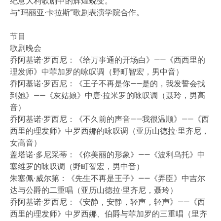
纪意大利歌剧中的辉煌蜕变。
与“玛丽亚·卡拉斯”歌剧表演学院合作。
节目
歌剧晚会
乔阿基诺·罗西尼：《给万事通的开场白》——《西西里的
理发师》中菲加罗的咏叹调（野町智宏，男中音）
乔阿基诺·罗西尼：《王子不再是你——是的，我发誓会找
到她》——《灰姑娘》中唐·拉米罗的咏叹调（聂玲，男高
音）
乔阿基诺·罗西尼：《不久前的声音——我很温顺》——《西
西里的理发师》中罗西娜的咏叹调（亚历山德拉·里齐尼，
女高音）
盖塔诺·多尼采蒂：《你美丽的形象》——《波利乌托》中
塞维罗的咏叹调（野町智宏，男中音）
朱塞佩·威尔第：《先生不再是王子》——《弄臣》中吉尔
达与公爵的二重唱（亚历山德拉·里齐尼，聂玲）
乔阿基诺·罗西尼：《安静，安静，轻声，轻声》——《西
西里的理发师》中罗西娜、伯爵与菲加罗的三重唱（里齐